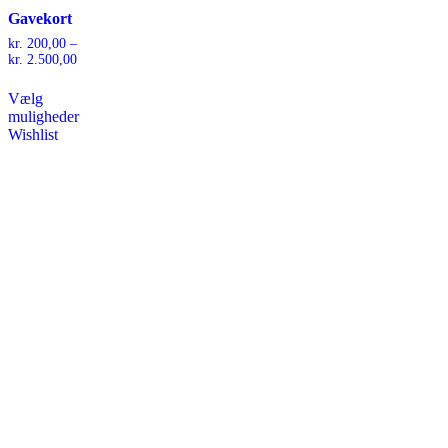
Gavekort
kr.
200,00
–
Prisinterval:
kr.
2.500,00
kr. 200,00
Dette
til
Vælg
vare
kr. 2.500,00
muligheder
har
Wishlist
flere
varianter.
Mulighederne
kan
vælges
på
varesiden