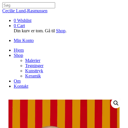
Cecilie Lund-Rasmussen
0
Wishlist
0
Cart
Din kurv er tom. Gå til
Shop
.
Min Konto
Hjem
Shop
Malerier
Tegninger
Kunsttryk
Keramik
Om
Kontakt