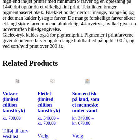
high-end inkjet printer med minimum 9 farver og en opløsning på
1440 dpi opnår du et virkeligt fint print. Teknikken bruger
pigmentbaseret blæk. Blækket holder derfor i mange, mange år, og
er det man kalder lysægte farver. De mange forskellige farver sikrer
et langt større farverum end almindeligt 4-farvetryk, hvilket giver en
uovertruffen billedgengivelse.
Giclée-tryk kaldes også for pigmentprint. Pigmenter i printfarverne
giver de intense farver og den lange holdbarhed på op til 100 år, og
ved sort/hvid print over 200 år.
Related
Products
Vokser
Flettet
Som en fisk
(limited
(limited
på land, som
edition
edition
et menneske
kunsttryk)
kunsttryk)
under vand
kr.
700,00
kr.
549,00
–
kr.
349,00
–
Prisinterval:
Prisinterval:
kr.
700,00
kr.
679,00
kr. 549,00
kr. 349,00
Dette
Dette
Tilføj til kurv
til
til
Vælg
Vælg
vare
vare
Wishlist
kr. 700,00
kr. 679,00