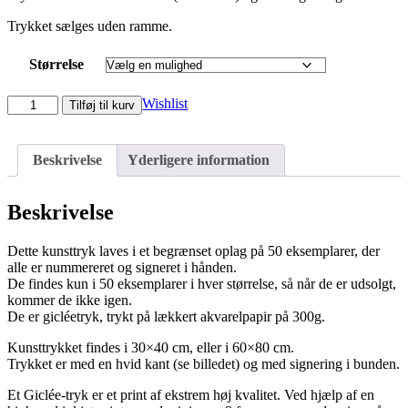
Trykket sælges uden ramme.
Størrelse
STRIPES
Wishlist
Tilføj til kurv
(Limited
edition
gicléetryk)
Beskrivelse
Yderligere information
antal
Beskrivelse
Dette kunsttryk laves i et begrænset oplag på 50 eksemplarer, der
alle er nummereret og signeret i hånden.
De findes kun i 50 eksemplarer i hver størrelse, så når de er udsolgt,
kommer de ikke igen.
De er gicléetryk, trykt på lækkert akvarelpapir på 300g.
Kunsttrykket findes i 30×40 cm, eller i 60×80 cm.
Trykket er med en hvid kant (se billedet) og med signering i bunden.
Et Giclée-tryk er et print af ekstrem høj kvalitet. Ved hjælp af en