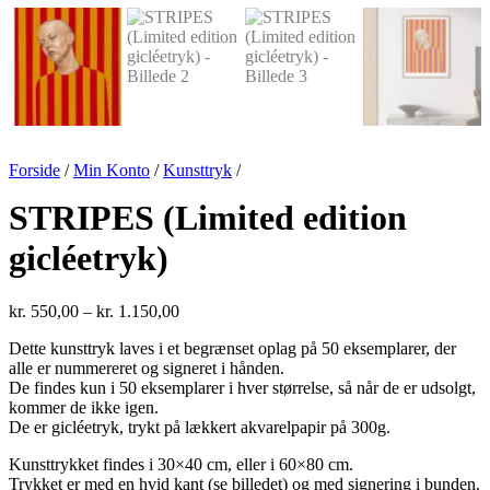
Forside
/
Min Konto
/
Kunsttryk
/
STRIPES (Limited edition
gicléetryk)
Prisinterval:
kr.
550,00
–
kr.
1.150,00
kr. 550,00
Dette kunsttryk laves i et begrænset oplag på 50 eksemplarer, der
til
alle er nummereret og signeret i hånden.
kr. 1.150,00
De findes kun i 50 eksemplarer i hver størrelse, så når de er udsolgt,
kommer de ikke igen.
De er gicléetryk, trykt på lækkert akvarelpapir på 300g.
Kunsttrykket findes i 30×40 cm, eller i 60×80 cm.
Trykket er med en hvid kant (se billedet) og med signering i bunden.