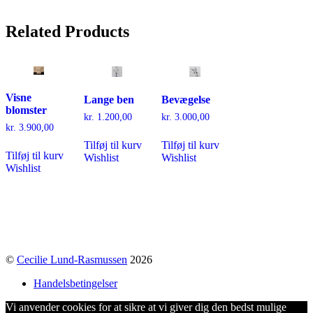
Related
Products
Visne
Lange ben
Bevægelse
blomster
kr.
1.200,00
kr.
3.000,00
kr.
3.900,00
Tilføj til kurv
Tilføj til kurv
Tilføj til kurv
Wishlist
Wishlist
Wishlist
©
Cecilie Lund-Rasmussen
2026
Handelsbetingelser
Vi anvender cookies for at sikre at vi giver dig den bedst mulige