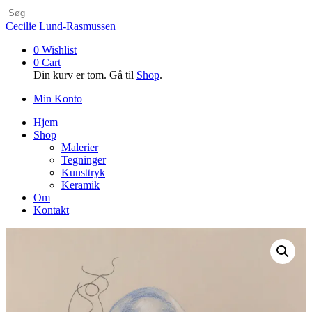
Cecilie Lund-Rasmussen
0
Wishlist
0
Cart
Din kurv er tom. Gå til
Shop
.
Min Konto
Hjem
Shop
Malerier
Tegninger
Kunsttryk
Keramik
Om
Kontakt