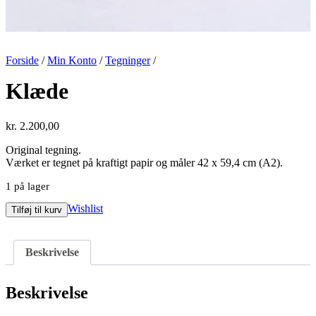
Forside
/
Min Konto
/
Tegninger
/
Klæde
kr.
2.200,00
Original tegning.
Værket er tegnet på kraftigt papir og måler 42 x 59,4 cm (A2).
1 på lager
Klæde
Wishlist
Tilføj til kurv
antal
Beskrivelse
Beskrivelse