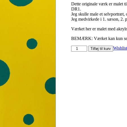
Dette originale værk er malet t
DR1.
Jeg skulle male et selvportræt,
Jeg medvirkede i 1. sæson, 2. 
Værket her er malet med akryl
BEMÆRK: Værket kan kun sende
Flyvende
Wishlis
Tilføj til kurv
tanker
(Originalt
værk)
antal