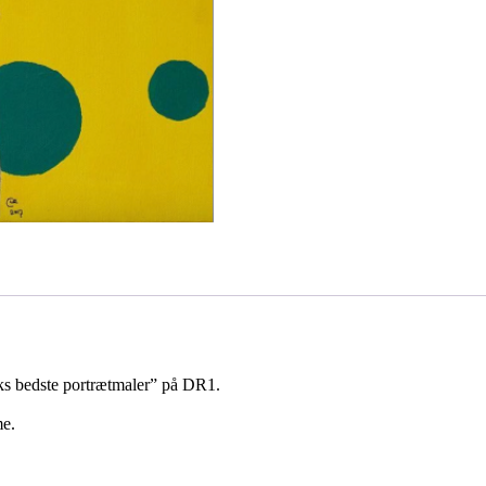
rks bedste portrætmaler” på DR1.
me.