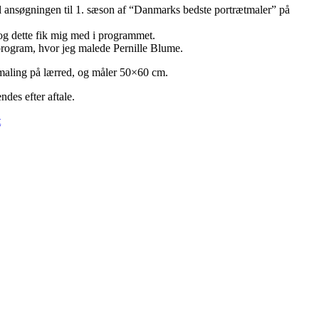
il ansøgningen til 1. sæson af “Danmarks bedste portrætmaler” på
 og dette fik mig med i programmet.
program, hvor jeg malede Pernille Blume.
maling på lærred, og måler 50×60 cm.
s efter aftale.
t