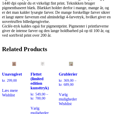
1440 dpi opnår du et virkeligt fint print. Teknikken bruger
pigmentbaseret blæk. Blækket holder derfor i mange, mange år, og
er det man kalder lysægte farver. De mange forskellige farver sikrer
et langt større farverum end almindeligt 4-farvetryk, hvilket giver en
uovertruffen billedgengivelse.
Giclée-tryk kaldes også for pigmentprint. Pigmenter i printfarverne
giver de intense farver og den lange holdbarhed på op til 100 år, og
ved sort/hvid print over 200 år.
Related
Products
Unavngivet
Flettet
Grublerier
(limited
kr.
299,00
kr.
369,00
–
edition
Prisinterval:
kr.
689,00
kunsttryk)
kr. 369,00
Dette
Læs mere
til
kr.
549,00
–
Vælg
vare
Wishlist
kr. 689,00
Prisinterval:
kr.
700,00
muligheder
har
kr. 549,00
Wishlist
Dette
flere
til
Vælg
vare
varianter.
kr. 700,00
muligheder
har
Mulighederne