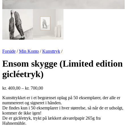
Forside
/
Min Konto
/
Kunsttryk
/
Ensom skygge (Limited edition
gicléetryk)
Prisinterval:
kr.
469,00
–
kr.
700,00
kr. 469,00
Kunsttrykket er i et begrænset oplag på 50 eksemplarer, der alle er
til
nummereret og signeret i hånden.
kr. 700,00
De findes kun i 50 eksemplarer i hver størrelse, så når de er udsolgt,
kommer de ikke igen!
De er gicléetryk, trykt på lækkert akvarelpapir 265g fra
Hahnemühle.