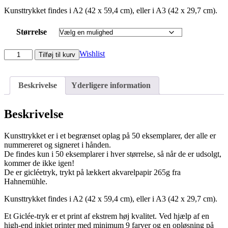
Kunsttrykket findes i A2 (42 x 59,4 cm), eller i A3 (42 x 29,7 cm).
Størrelse
Ensom
Wishlist
Tilføj til kurv
skygge
(Limited
edition
Beskrivelse
Yderligere information
gicléetryk)
antal
Beskrivelse
Kunsttrykket er i et begrænset oplag på 50 eksemplarer, der alle er
nummereret og signeret i hånden.
De findes kun i 50 eksemplarer i hver størrelse, så når de er udsolgt,
kommer de ikke igen!
De er gicléetryk, trykt på lækkert akvarelpapir 265g fra
Hahnemühle.
Kunsttrykket findes i A2 (42 x 59,4 cm), eller i A3 (42 x 29,7 cm).
Et Giclée-tryk er et print af ekstrem høj kvalitet. Ved hjælp af en
high-end inkjet printer med minimum 9 farver og en opløsning på